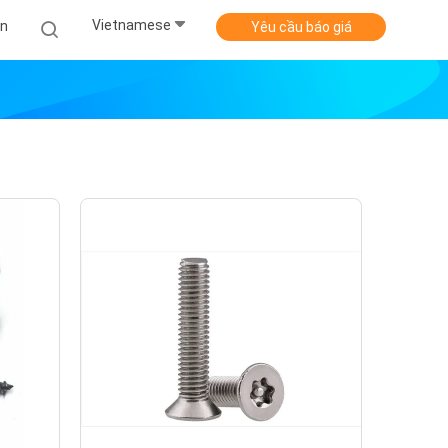
Vietnamese
Án
Yêu cầu báo giá