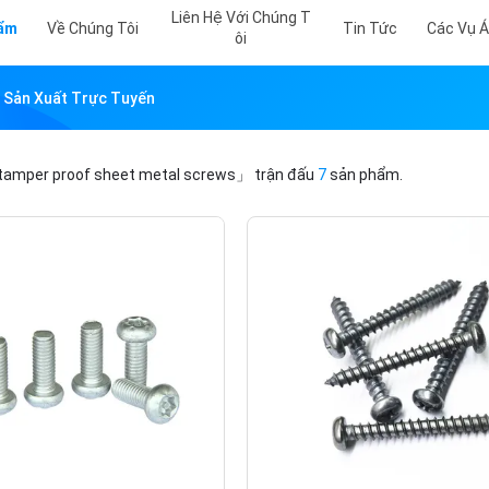
Liên Hệ Với Chúng T
hẩm
Về Chúng Tôi
Tin Tức
Các Vụ 
Ôi
 Sản Xuất Trực Tuyến
amper proof sheet metal screws」
trận đấu
7
sản phẩm.