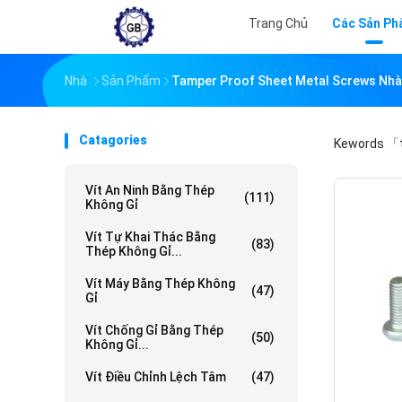
Trang Chủ
Các Sản P
Nhà
Sản Phẩm
Tamper Proof Sheet Metal Screws Nhà
Catagories
Kewords
「t
Vít An Ninh Bằng Thép
(111)
Không Gỉ
Vít Tự Khai Thác Bằng
(83)
Thép Không Gỉ...
Vít Máy Bằng Thép Không
(47)
Gỉ
Vít Chống Gỉ Bằng Thép
(50)
Không Gỉ...
Vít Điều Chỉnh Lệch Tâm
(47)