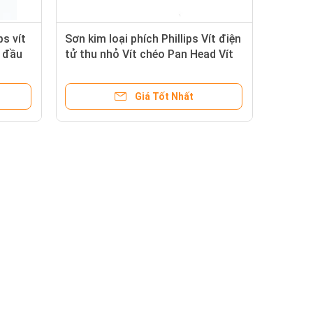
ps vít
Sơn kim loại phích Phillips Vít điện
t đầu
tử thu nhỏ Vít chéo Pan Head Vít
tự chạm
Giá Tốt Nhất