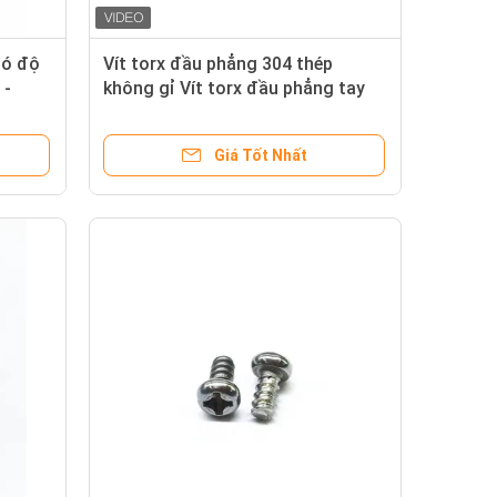
có độ
Vít torx đầu phẳng 304 thép
 -
không gỉ Vít torx đầu phẳng tay
ống ăn
phải Metric Thread
Giá Tốt Nhất