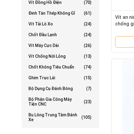
Vít Đồng Hồ Điện
(70)
Đinh Tán Thép Không Gỉ
(61)
Vít an n
chống g
Vít Tải Lò Xo
(24)
ANSI
Chốt Đầu Lạnh
(24)
Vít Máy Cực Dài
(26)
Vít Chống Nới Lỏng
(13)
Chốt Không Tiêu Chuẩn
(74)
Ghim Trục Lái
(15)
Bộ Dụng Cụ Đánh Bóng
(7)
Bộ Phận Gia Công Máy
(23)
Tiện CNC
Bu Lông Trung Tâm Bánh
(105)
Xe