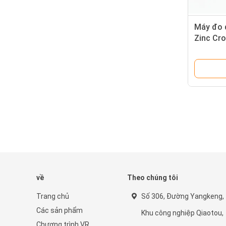
Máy đo 
Zinc Cr
Screw L
về
Theo chúng tôi
Trang chủ
Số 306, Đường Yangkeng,
Các sản phẩm
Khu công nghiệp Qiaotou,
Chương trình VR