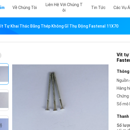
Liên Hệ Với Chúng T
hẩm
Về Chúng Tôi
Tin Tức
Các Vụ 
Ôi
ít Tự Khai Thác Bằng Thép Không Gỉ Thụ Động Fastenal 11X70
Vít tự
Faste
Thông 
Nguồn 
Hàng h
Chứng 
Số mô 
Thanh 
Số lượ