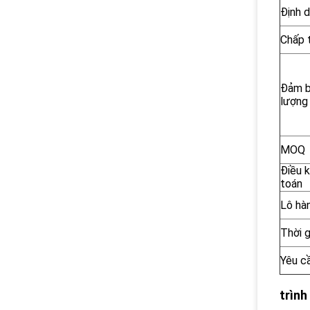
Định 
Chấp 
Đảm b
lượng
MOQ
Điều 
toán
Lô hà
Thời g
Yêu c
trình