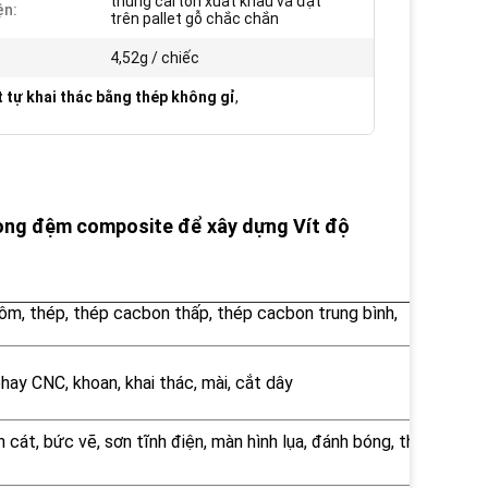
thùng carton xuất khẩu và đặt
ện:
trên pallet gỗ chắc chắn
4,52g / chiếc
t tự khai thác bằng thép không gỉ
,
i vòng đệm composite để xây dựng Vít độ
ôm, thép, thép cacbon thấp, thép cacbon trung bình,
phay CNC, khoan, khai thác, mài, cắt dây
 cát, bức vẽ, sơn tĩnh điện, màn hình lụa, đánh bóng, thụ