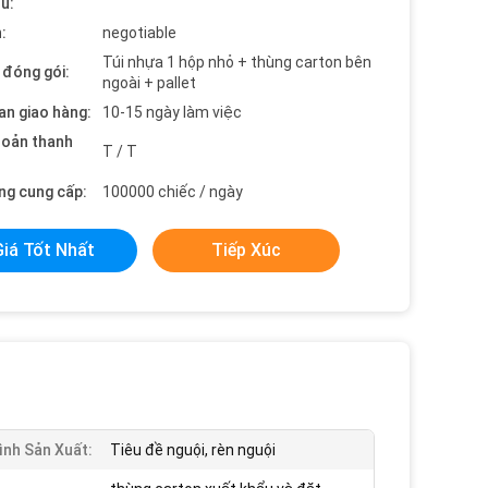
ểu:
:
negotiable
Túi nhựa 1 hộp nhỏ + thùng carton bên
t đóng gói:
ngoài + pallet
an giao hàng:
10-15 ngày làm việc
hoản thanh
T / T
ng cung cấp:
100000 chiếc / ngày
Giá Tốt Nhất
Tiếp Xúc
ình Sản Xuất:
Tiêu đề nguội, rèn nguội