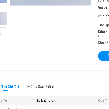
tối thi
Giá bán
chi tiế
Thời gi
Điều k
toán:
Khả nă
Tin Chi Tiết
Mô Tả Sản Phẩm
t Tư:
Thép không gỉ
Quy Tr