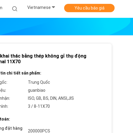
Vietnamese
Án
Yêu cầu báo giá
 khai thác bằng thép không gỉ thụ động
nal 11X70
tin chi tiết sản phẩm:
gốc:
Trung Quốc
iệu:
guanbiao
nhận:
ISO, GB, BS, DIN, ANSI,JIS
hình:
3 / 8-11X70
toán:
ng đặt hàng
200000PCS