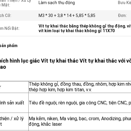
àn Thiện / Xử Lý
Làm sạch thụ động
Bưu Ki
 Mặt:
ch Cỡ:
M3 * 30 + 3,8 * 14 + 5,85 * 5,85
Đơn:
Vít tự khai thác bằng thép không gỉ thụ động
,
ví
m Nổi Bật:
vít kim loại tự khai thác không gỉ 11X70
 sản phẩm
ích hình lục giác Vít tự khai thác Vít tự khai thác vớ
cao
Thép không gỉ, đồng thau, đồng, nhôm, hợp kim nh
ư
thép hợp kim, hợp kim titan, v.v.
ình sản xuất
Tiêu đề nguội, rèn nguội, gia công CNC, tiện CNC, 
hiện / xử lý
Mạ kẽm, niken, Mạ vàng, bạc, crom, Anodizing, phun
t
động, khắc laser