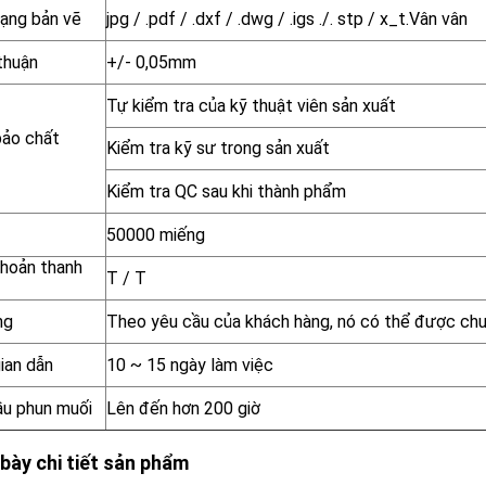
dạng bản vẽ
jpg / .pdf / .dxf / .dwg / .igs ./. stp / x_t.Vân vân
thuận
+/- 0,05mm
Tự kiểm tra của kỹ thuật viên sản xuất
ảo chất
Kiểm tra kỹ sư trong sản xuất
Kiểm tra QC sau khi thành phẩm
50000 miếng
khoản thanh
T / T
ng
Theo yêu cầu của khách hàng, nó có thể được ch
ian dẫn
10 ~ 15 ngày làm việc
ầu phun muối
Lên đến hơn 200 giờ
 bày chi tiết sản phẩm