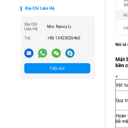
Ho
Bề
Địa Chỉ Liên Hệ
Kí
Địa Chỉ
Mrs. Nancy Li
Là
Liên Hệ:
Tel:
+86 13423026460
Mô tả
Mặt b
bền 
Tiếp xúc
<
Vật t
Quy tr
Hoàn t
bề mặ