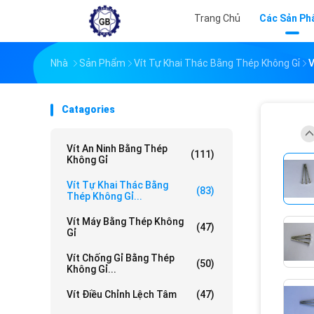
Trang Chủ
Các Sản P
Nhà
Sản Phẩm
Vít Tự Khai Thác Bằng Thép Không Gỉ
V
Catagories
Vít An Ninh Bằng Thép
(111)
Không Gỉ
Vít Tự Khai Thác Bằng
(83)
Thép Không Gỉ...
Vít Máy Bằng Thép Không
(47)
Gỉ
Vít Chống Gỉ Bằng Thép
(50)
Không Gỉ...
Vít Điều Chỉnh Lệch Tâm
(47)