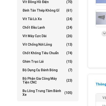
Vít Đồng Hồ Điện
(70)
Đinh Tán Thép Không Gỉ
(61)
Vít Tải Lò Xo
(24)
Chốt Đầu Lạnh
(24)
Vít Máy Cực Dài
(26)
Vít Chống Nới Lỏng
(13)
Chốt Không Tiêu Chuẩn
(74)
Ghim Trục Lái
(15)
Bộ Dụng Cụ Đánh Bóng
(7)
Bộ Phận Gia Công Máy
(23)
Tiện CNC
Thông 
Bu Lông Trung Tâm Bánh
(105)
Xe
Vậ