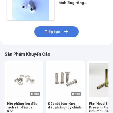
hình ống rỗng
7.8x16x29x1.5 Kích thước
Anodized
Tiếp tục
Sản Phẩm Khuyến Cáo
Đầu phẳng lớn đầu
Đặt nét bán rỗng
Flat Head Blin
rách rắn đầu bán
đầu phẳng tùy chỉnh
Press-in Rivet
tròn
Column - Serr