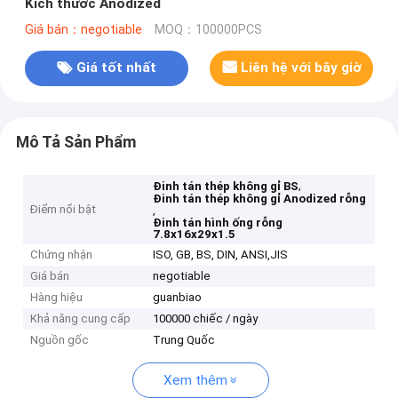
Kích thước Anodized
Giá bán：negotiable
MOQ：100000PCS
Giá tốt nhất
Liên hệ với bây giờ
Mô Tả Sản Phẩm
,
Đinh tán thép không gỉ BS
Đinh tán thép không gỉ Anodized rỗng
Điểm nổi bật
,
Đinh tán hình ống rỗng
7.8x16x29x1.5
Chứng nhận
ISO, GB, BS, DIN, ANSI,JIS
Giá bán
negotiable
Hàng hiệu
guanbiao
Khả năng cung cấp
100000 chiếc / ngày
Nguồn gốc
Trung Quốc
Xem thêm