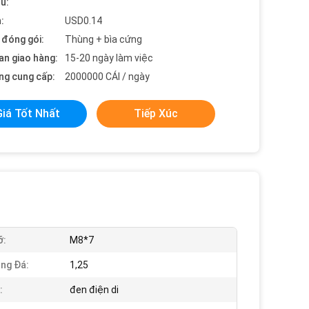
ểu:
:
USD0.14
t đóng gói:
Thùng + bìa cứng
an giao hàng:
15-20 ngày làm việc
ng cung cấp:
2000000 CÁI / ngày
Giá Tốt Nhất
Tiếp Xúc
ỡ:
M8*7
ng Đá:
1,25
:
đen điện di