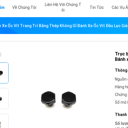
Liên Hệ Với Chúng T
hẩm
Về Chúng Tôi
Tin Tức
Các Vụ 
Ôi
 Xe Ốc Vít Trang Trí Bằng Thép Không Gỉ Bánh Xe Ốc Vít Đầu Lục Giá
Trục b
Bánh x
Thông 
Nguồn 
Hàng h
Chứng 
Số mô 
Thanh 
Số lượ