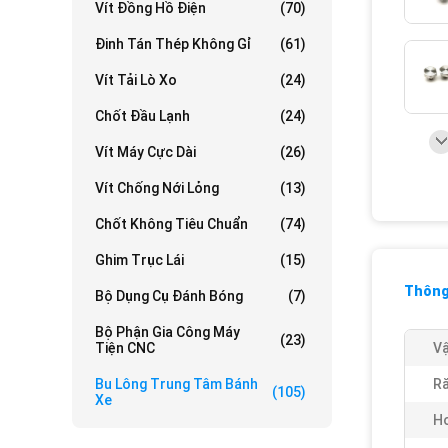
Vít Đồng Hồ Điện
(70)
Đinh Tán Thép Không Gỉ
(61)
Vít Tải Lò Xo
(24)
Chốt Đầu Lạnh
(24)
Vít Máy Cực Dài
(26)
Vít Chống Nới Lỏng
(13)
Chốt Không Tiêu Chuẩn
(74)
Ghim Trục Lái
(15)
Thông 
Bộ Dụng Cụ Đánh Bóng
(7)
Bộ Phận Gia Công Máy
(23)
Tiện CNC
Vậ
Bu Lông Trung Tâm Bánh
Ră
(105)
Xe
H