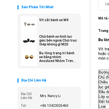
Là
Sản Phẩm Tốt Nhất
Mô tả
Vít cắt bánh xe M4
Trung 
Chúi bánh xe hình lục
Bu lôn
giác bên ngoài Chúi trục
thép không gỉ M20
Vít tr
Bu-lông trang trí bánh
hoặc c
xe bằng nhôm
mòn có
Anodized Nhôm Trim
Đinh tán
Đường
Chủ đ
Địa Chỉ Liên Hệ
Chiều 
lục gi
Đầu d
Địa Chỉ
Mrs. Nancy Li
Lớp s
Liên Hệ:
Đặt h
Tel:
+86 13423026460
Loại: