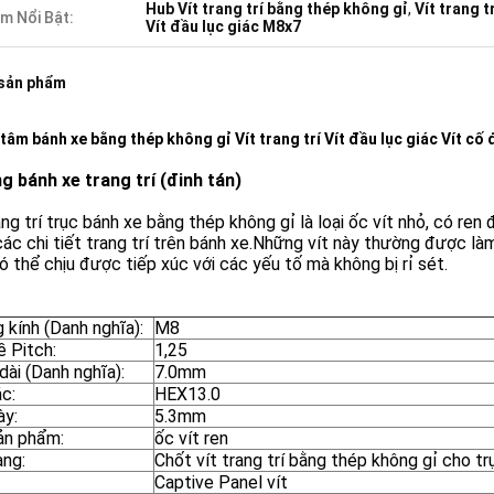
Hub Vít trang trí bằng thép không gỉ
,
Vít trang t
m Nổi Bật:
Vít đầu lục giác M8x7
 sản phẩm
tâm bánh xe bằng thép không gỉ Vít trang trí Vít đầu lục giác Vít cố 
g bánh xe trang trí (đinh tán)
ang trí trục bánh xe bằng thép không gỉ là loại ốc vít nhỏ, có r
ác chi tiết trang trí trên bánh xe.Những vít này thường được làm
 thể chịu được tiếp xúc với các yếu tố mà không bị rỉ sét.
 kính (Danh nghĩa):
M8
ề Pitch:
1,25
dài (Danh nghĩa):
7.0mm
ác:
HEX13.0
ày:
5.3mm
ản phẩm:
ốc vít ren
àng:
Chốt vít trang trí bằng thép không gỉ cho tr
Captive Panel vít