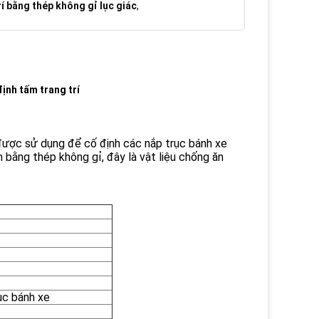
rí bằng thép không gỉ lục giác
,
định tấm trang trí
en được sử dụng để cố định các nắp trục bánh xe
 bằng thép không gỉ, đây là vật liệu chống ăn
ục bánh xe