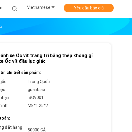
Vietnamese
Án
Yêu cầu báo giá
c
ánh xe Ốc vít trang trí bằng thép không gỉ
e Ốc vít đầu lục giác
tin chi tiết sản phẩm:
gốc:
Trung Quốc
iệu:
guanbiao
nhận:
ISO9001
hình:
M8*1.25*7
toán:
ng đặt hàng
50000 CÁI