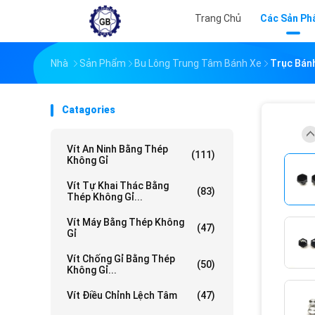
Trang Chủ
Các Sản P
Nhà
Sản Phẩm
Bu Lông Trung Tâm Bánh Xe
Trục Bánh
Catagories
Vít An Ninh Bằng Thép
(111)
Không Gỉ
Vít Tự Khai Thác Bằng
(83)
Thép Không Gỉ...
Vít Máy Bằng Thép Không
(47)
Gỉ
Vít Chống Gỉ Bằng Thép
(50)
Không Gỉ...
Vít Điều Chỉnh Lệch Tâm
(47)