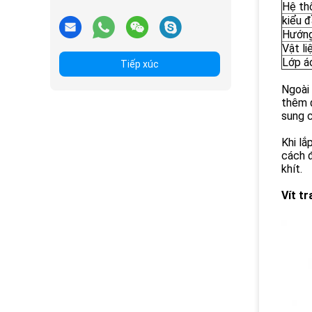
Hệ th
kiểu đ
Hướng
Vật li
Lớp á
Tiếp xúc
Ngoài 
thêm đ
sung 
Khi lắ
cách đ
khít.
Vít t