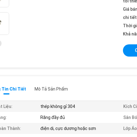
tối thi
Giá bán
chi tiế
Thời gi
Khả nă
Tin Chi Tiết
Mô Tả Sản Phẩm
t Liệu:
thép không gỉ 304
Kích C
ng:
Răng đầy đủ
Sân Bó
oàn Thành:
điện di, cực dương hoặc sơn
Lớp Áo