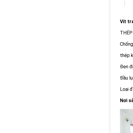
Vít t
THÉP
Chống 
thép 
Đen đi
Đầu l
Loại đ
Nơi s